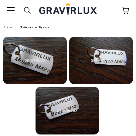
Начало
Табелки за Кучета