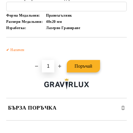
Форма Медальони:
Правоъгълник
Размери Медальони:
40х20
мм
Изработка:
Лазерно Гравиране
Добави в желани
✔ Наличен
БЪРЗА ПОРЪЧКА
САМО ПОПЪЛНЕТЕ 2 ПОЛЕТА