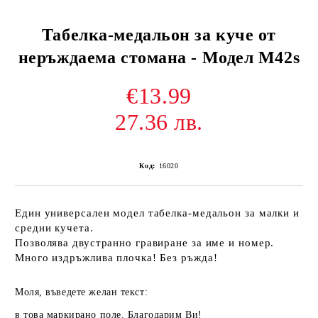
Табелка-медальон за куче от
неръждаема стомана - Модел М42s
€13.99
27.36 лв.
Код:
16020
Един универсален модел табелка-медальон за малки и
средни кучета.
Позволява двустранно гравиране за име и номер.
Много издръжлива плочка! Без ръжда!
Моля, въведете желан текст:
в това маркирано поле. Благодарим Ви!