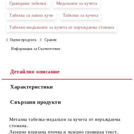
Гравирани табелки
Медальони за кучета
Табелка за ловно куче
Табелки за кучета
Съгласен съм с
Политиката за лични данни
Табелки-медальони за кучета от неръждаема стомана
Ние ще се свържем с вас в рамките на работния ден.
Оцени продукта
Сравни
Информация за Съответствие
Детайлно описание
Характеристики
Свързани продукти
Метална табелка-медальон за кучета от неръждаема
стомана.
Лазерно изрязана плочка и лазерно гравиран текст.