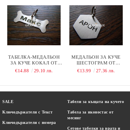
ТАБЕЛКА-МЕДАЛЬОН
МЕДАЛЬОН ЗА КУЧЕ
ЗА КУЧЕ КОКАЛ ОТ
ШЕСТОГРАМ ОТ
СТОМАНА МОДЕЛ М37
НЕРЪЖДАЕМА
€14.88
29.10 лв.
€13.99
27.36 лв.
СТОМАНА МОДЕЛ М100
SALE
Табели за къщата на кучето
Ключодържатели с Текст
Табела за иконостас от
месинг
Ключодържатели с номера
Сетове табелки за врата и