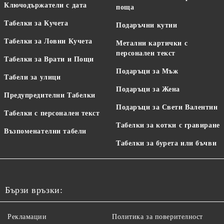
Ключодържатели с дата
поща
Табелки за Кучета
Подаръчни кутии
Табелки за Ловни Кучета
Метални картички с
персонален текст
Табелки за Врати и Пощи
Подаръци за Мъж
Табели за улици
Подаръци за Жена
Предупредителни Табелки
Подаръци за Свети Валентин
Табелки с персонален текст
Табелки за котки с гравиране
Възпоменателни табели
Табелки за бурета или бъчви
Бързи връзки:
Рекламации
Политика за поверителност