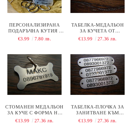
ПЕРСОНАЛИЗИРАНА
ТАБЕЛКА-МЕДАЛЬОН
ПОДАРЪЧНА КУТИЯ -
ЗА КУЧЕТА ОТ
ДОБАВИ КЪМ
НЕРЪЖДАЕМА
€3.99
7.80 лв.
€13.99
27.36 лв.
ПОРЪЧКАТА!
СТОМАНА - МОДЕЛ М 99
СТОМАНЕН МЕДАЛЬОН
ТАБЕЛКА-ПЛОЧКА ЗА
ЗА КУЧЕ С ФОРМА НА
ЗАНИТВАНЕ КЪМ
КОКАЛ - МОДЕЛ М 97
КАИШКАТА НА КУЧЕТО
€13.99
27.36 лв.
€13.99
27.36 лв.
- МОДЕЛ М 12