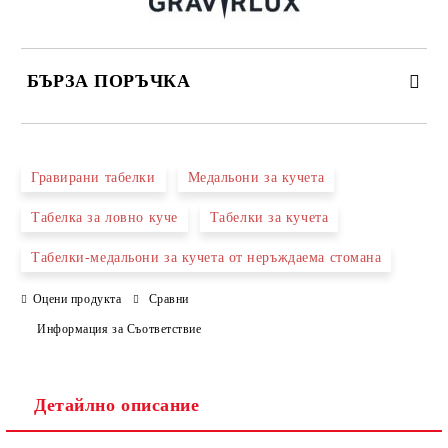
БЪРЗА ПОРЪЧКА
САМО ПОПЪЛНЕТЕ 2 ПОЛЕТА
Гравирани табелки
Медальони за кучета
Табелка за ловно куче
Табелки за кучета
Съгласен съм с
Политиката за лични данни
Табелки-медальони за кучета от неръждаема стомана
Ние ще се свържем с вас в рамките на работния ден.
Оцени продукта
Сравни
Информация за Съответствие
Детайлно описание