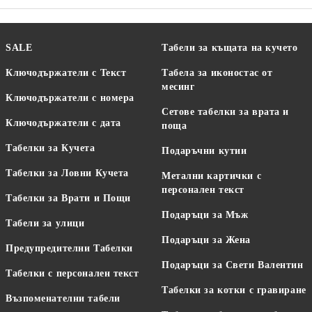
SALE
Табели за къщата на кучето
Ключодържатели с Текст
Табела за иконостас от
месинг
Ключодържатели с номера
Сетове табелки за врата и
Ключодържатели с дата
поща
Табелки за Кучета
Подаръчни кутии
Табелки за Ловни Кучета
Метални картички с
персонален текст
Табелки за Врати и Пощи
Подаръци за Мъж
Табели за улици
Подаръци за Жена
Предупредителни Табелки
Подаръци за Свети Валентин
Табелки с персонален текст
Табелки за котки с гравиране
Възпоменателни табели