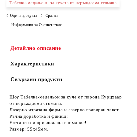
Табелки-медальони за кучета от неръждаема стомана
Съгласен съм с
Политиката за лични данни
Оцени продукта
Сравни
Ние ще се свържем с вас в рамките на работния ден.
Информация за Съответствие
Детайлно описание
Характеристики
Свързани продукти
Шоу Табелка-медальон за куче от порода Курцхаар
от неръждаема стомана.
Лазерно изрязана форма и лазерно гравиран текст.
Ръчна доработка и финиш!
Елегантна и привличаща внимание!
Размер: 55х45мм.