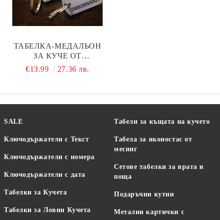
ТАБЕЛКА-МЕДАЛЬОН
ЗА КУЧЕ ОТ
НЕРЪЖДАЕМА
€13.99
27.36 лв.
СТОМАНА - МОДЕЛ М85
SALE
Табели за къщата на кучето
Ключодържатели с Текст
Табела за иконостас от
месинг
Ключодържатели с номера
Сетове табелки за врата и
Ключодържатели с дата
поща
Табелки за Кучета
Подаръчни кутии
Табелки за Ловни Кучета
Метални картички с