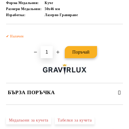
Форма Медальони:
Куче
Размери Медальони:
50x46
мм
Изработка:
Лазерно Гравиране
Добави в желани
✔ Наличен
БЪРЗА ПОРЪЧКА
САМО ПОПЪЛНЕТЕ 2 ПОЛЕТА
Медальони за кучета
Табелки за кучета