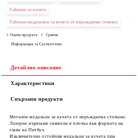
Табелки за кучета
Съгласен съм с
Политиката за лични данни
Табелки-медальони за кучета от неръждаема стомана
Ние ще се свържем с вас в рамките на работния ден.
Оцени продукта
Сравни
Информация за Съответствие
Детайлно описание
Характеристики
Свързани продукти
Метален медальон за кучета от неръждаема стомана.
Лазерно изрязани символи и плочка във формата на
глава на Питбул.
Изключително устойчив медальон за кучета при