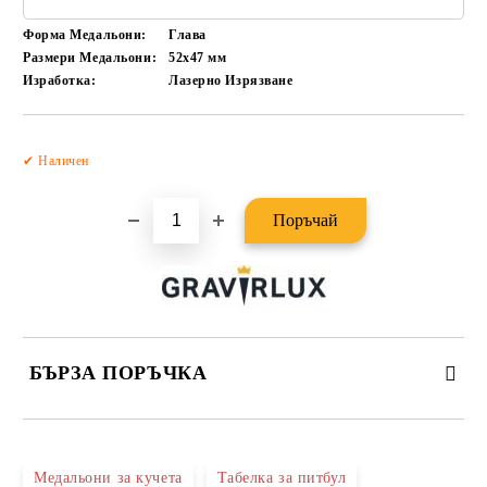
Форма Медальони:
Глава
Размери Медальони:
52x47
мм
Изработка:
Лазерно Изрязване
Добави в желани
✔ Наличен
БЪРЗА ПОРЪЧКА
САМО ПОПЪЛНЕТЕ 2 ПОЛЕТА
Медальони за кучета
Табелка за питбул