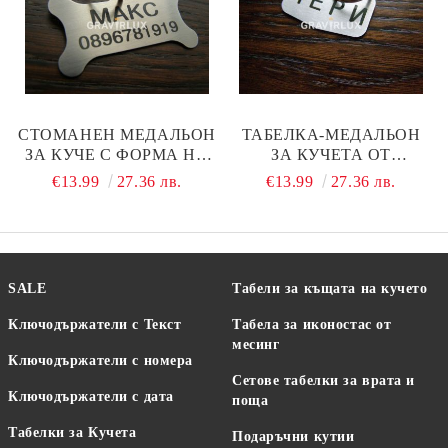
СТОМАНЕН МЕДАЛЬОН
ТАБЕЛКА-МЕДАЛЬОН
ЗА КУЧЕ С ФОРМА НА
ЗА КУЧЕТА ОТ
КОКАЛ - МОДЕЛ М 97
НЕРЪЖДАЕМА
€13.99
27.36 лв.
€13.99
27.36 лв.
СТОМАНА - МОДЕЛ М 99
SALE
Табели за къщата на кучето
Ключодържатели с Текст
Табела за иконостас от
месинг
Ключодържатели с номера
Сетове табелки за врата и
Ключодържатели с дата
поща
Табелки за Кучета
Подаръчни кутии