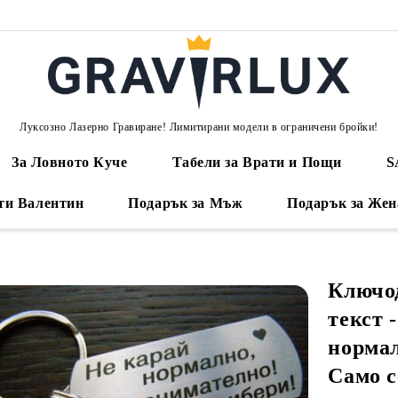
Луксозно Лазерно Гравиране! Лимитирани модели в ограничени бройки!
За Ловното Куче
Табели за Врати и Пощи
S
ти Валентин
Подарък за Мъж
Подарък за Жен
Ключо
текст 
нормал
Само с