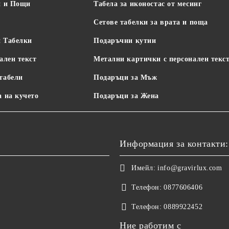
и и Пощи
Табела за иконостас от месинг
Сетове табелки за врата и поща
 Табелки
Подаръчни кутии
ален текст
Метални картички с персонален текс
табели
Подаръци за Мъж
а на кучето
Подаръци за Жена
Информация за контакти:
Имейл:
info@gravirlux.com
Телефон:
0877606406
Телефон:
0889922452
Ние работим с