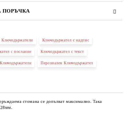
А ПОРЪЧКА
ПЪЛНЕТЕ 2 ПОЛЕТА
и Ключодържатели
Ключодържател с надпис
асен съм с
Политиката за лични
и
ател с послание
Ключодържател с текст
 свържем с вас в рамките на работния ден.
 Ключодържатели
Персонален Ключодържател
неръждаема стомана се допълват максимално. Така
х28мм.