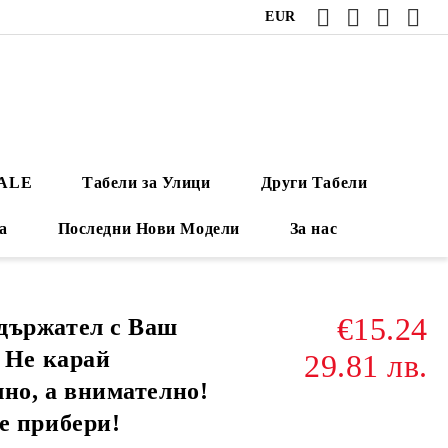
EUR
ALE
Табели за Улици
Други Табели
а
Последни Нови Модели
За нас
€15.24
държател с Ваш
- Не карай
29.81 лв.
но, а внимателно!
е прибери!