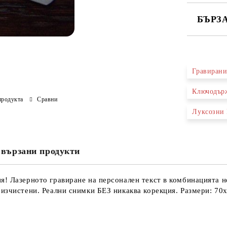
БЪРЗ
САМО ПО
Гравиран
Съгл
данн
Ключодърж
Ние ще се
продукта
Сравни
Луксозни
вързани продукти
я! Лазерното гравиране на персонален текст в комбинацията 
 изчистени. Реални снимки БЕЗ никаква корекция. Размери: 70