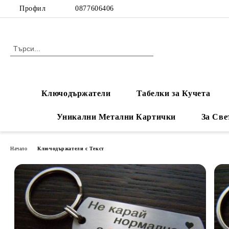
Профил
0877606406
Ключодържатели
Табелки за Кучета
Уникални Метални Картички
За Све
Начало
Ключодържатели с Текст