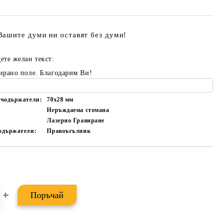
Вашите думи ни оставят без думи!
ете желан текст:
ирано поле. Благодарим Ви!
чодържатели:
70x28
мм
Неръждаема стомана
Лазерно Гравиране
одържатели:
Правоъгълник
Добави в желани