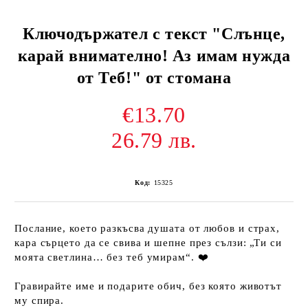
Ключодържател с текст "Слънце,
карай внимателно! Аз имам нужда
от Теб!" от стомана
€13.70
26.79 лв.
Код:
15325
Послание, което разкъсва душата от любов и страх,
кара сърцето да се свива и шепне през сълзи: „Ти си
моята светлина… без теб умирам“. ❤️
Гравирайте име и подарите обич, без която животът
му спира.