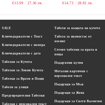
НЕРЪЖДАЕМА
С ТЕБ, ДОРИ КОГАТО
€13.99
27.36 лв.
€14.73
28.81 лв.
СТОМАНА
СЪМ ДАЛЕЧ! + БУКВА"
ОТ СТОМАНА
SALE
Табели за къщата на кучето
Ключодържатели с Текст
Табела за иконостас от
месинг
Ключодържатели с номера
Сетове табелки за врата и
Ключодържатели с дата
поща
Табелки за Кучета
Подаръчни кутии
Табелки за Ловни Кучета
Метални картички с
персонален текст
Табелки за Врати и Пощи
Подаръци за Мъж
Табели за улици
Подаръци за Жена
Предупредителни Табелки
Подаръци за Свети Валентин
Табелки с персонален текст