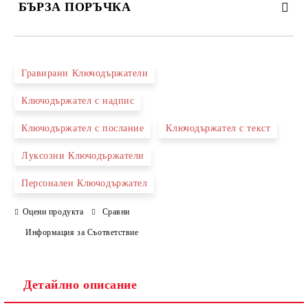
БЪРЗА ПОРЪЧКА
САМО ПОПЪЛНЕТЕ 2 ПОЛЕТА
Гравирани Ключодържатели
Ключодържател с надпис
Съгласен съм с
Политиката за лични данни
Ключодържател с послание
Ключодържател с текст
Ние ще се свържем с вас в рамките на работния ден.
Луксозни Ключодържатели
Персонален Ключодържател
Оцени продукта
Сравни
Информация за Съответствие
Детайлно описание