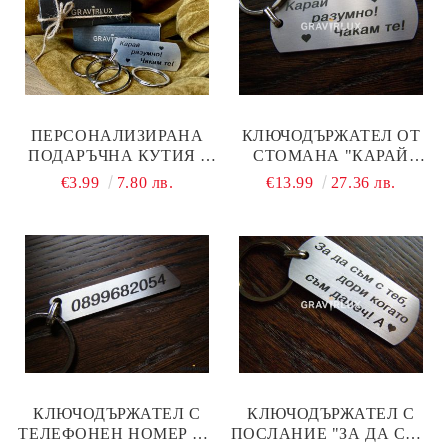
ПЕРСОНАЛИЗИРАНА
КЛЮЧОДЪРЖАТЕЛ ОТ
ПОДАРЪЧНА КУТИЯ -
СТОМАНА "КАРАЙ
ДОБАВИ КЪМ
РАЗУМНО! ЧАКАМ ТЕ! С
€3.99
7.80 лв.
€13.99
27.36 лв.
ПОРЪЧКАТА!
ПЕРСОНАЛЕН ТЕКСТ
КЛЮЧОДЪРЖАТЕЛ С
КЛЮЧОДЪРЖАТЕЛ С
ТЕЛЕФОНЕН НОМЕР ОТ
ПОСЛАНИЕ "ЗА ДА СЪМ