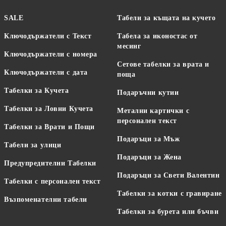
SALE
Табели за къщата на кучето
Ключодържатели с Текст
Табела за иконостас от
месинг
Ключодържатели с номера
Сетове табелки за врата и
Ключодържатели с дата
поща
Табелки за Кучета
Подаръчни кутии
Табелки за Ловни Кучета
Метални картички с
персонален текст
Табелки за Врати и Пощи
Подаръци за Мъж
Табели за улици
Подаръци за Жена
Предупредителни Табелки
Подаръци за Свети Валентин
Табелки с персонален текст
Табелки за котки с гравиране
Възпоменателни табели
Табелки за бурета или бъчви