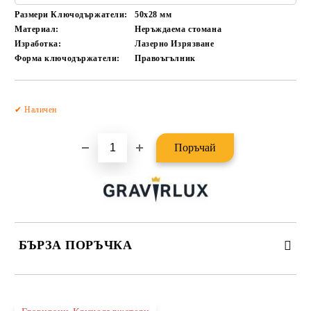
Размери Ключодържатели:
50x28
мм
Материал:
Неръждаема стомана
Изработка:
Лазерно Изрязване
Форма ключодържатели:
Правоъгълник
Добави в желани
✔ Наличен
БЪРЗА ПОРЪЧКА
САМО ПОПЪЛНЕТЕ 2 ПОЛЕТА