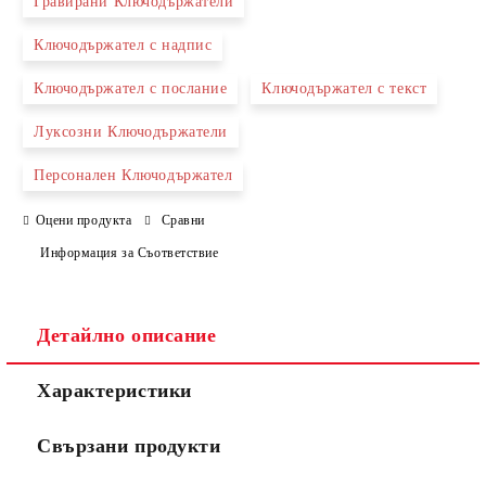
Гравирани Ключодържатели
Ключодържател с надпис
Съгласен съм с
Политиката за лични данни
Ключодържател с послание
Ключодържател с текст
Ние ще се свържем с вас в рамките на работния ден.
Луксозни Ключодържатели
Персонален Ключодържател
Оцени продукта
Сравни
Информация за Съответствие
Детайлно описание
Характеристики
Свързани продукти