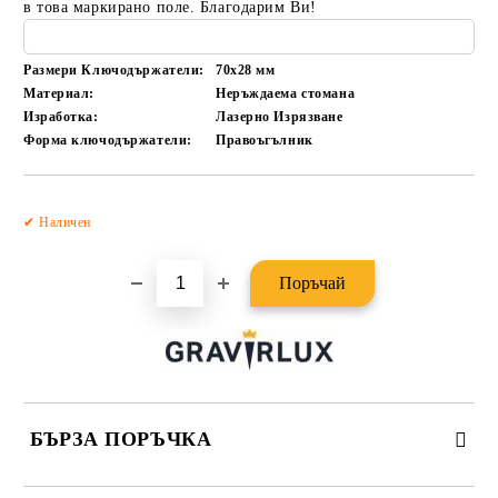
в това маркирано поле. Благодарим Ви!
Размери Ключодържатели:
70x28
мм
Материал:
Неръждаема стомана
Изработка:
Лазерно Изрязване
Форма ключодържатели:
Правоъгълник
Добави в желани
✔ Наличен
БЪРЗА ПОРЪЧКА
САМО ПОПЪЛНЕТЕ 2 ПОЛЕТА