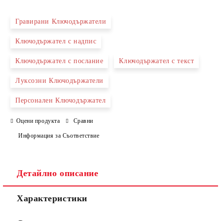
Гравирани Ключодържатели
Ключодържател с надпис
Съгласен съм с
Политиката за лични данни
Ключодържател с послание
Ключодържател с текст
Ние ще се свържем с вас в рамките на работния ден.
Луксозни Ключодържатели
Персонален Ключодържател
Оцени продукта
Сравни
Информация за Съответствие
Детайлно описание
Характеристики