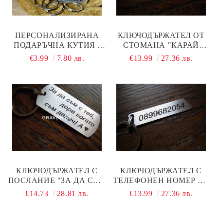
ПЕРСОНАЛИЗИРАНА
КЛЮЧОДЪРЖАТЕЛ ОТ
ПОДАРЪЧНА КУТИЯ -
СТОМАНА "КАРАЙ
ДОБАВИ КЪМ
РАЗУМНО! ЧАКАМ ТЕ! С
€3.99
7.80 лв.
€13.99
27.36 лв.
ПОРЪЧКАТА!
ПЕРСОНАЛЕН ТЕКСТ
КЛЮЧОДЪРЖАТЕЛ С
КЛЮЧОДЪРЖАТЕЛ С
ПОСЛАНИЕ "ЗА ДА СЪМ
ТЕЛЕФОНЕН НОМЕР ОТ
С ТЕБ, ДОРИ КОГАТО
НЕРЪЖДАЕМА
€14.73
28.81 лв.
€13.99
27.36 лв.
СЪМ ДАЛЕЧ! + БУКВА"
СТОМАНА
ОТ СТОМАНА