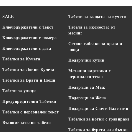
SALE
Табели за къщата на кучето
Ключодържатели с Текст
Табела за иконостас от
месинг
Ключодържатели с номера
Сетове табелки за врата и
Ключодържатели с дата
поща
Табелки за Кучета
Подаръчни кутии
Табелки за Ловни Кучета
Метални картички с
персонален текст
Табелки за Врати и Пощи
Подаръци за Мъж
Табели за улици
Подаръци за Жена
Предупредителни Табелки
Подаръци за Свети Валентин
Табелки с персонален текст
Табелки за котки с гравиране
Възпоменателни табели
Табелки за бурета или бъчви