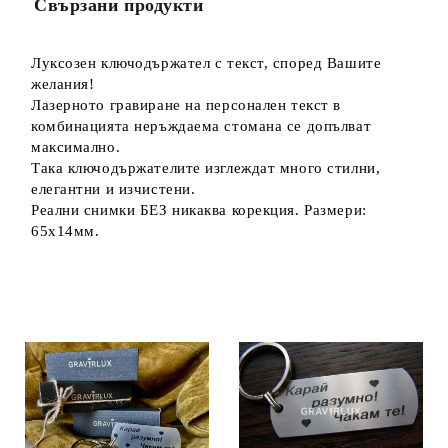
Свързани продукти
Луксозен ключодържател с текст, според Вашите
желания!
Лазерното гравиране на персонален текст в
комбинацията неръждаема стомана се допълват
максимално.
Така ключодържателите изглеждат много стилни,
елегантни и изчистени.
Реални снимки БЕЗ никаква корекция. Размери:
65х14мм.