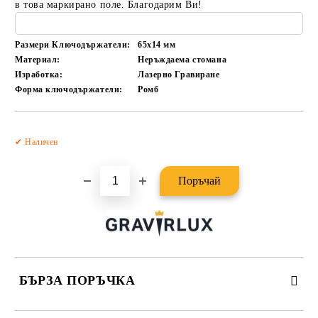
в това маркирано поле. Благодарим Ви!
Размери Ключодържатели:
65x14
мм
Материал:
Неръждаема стомана
Изработка:
Лазерно Гравиране
Форма ключодържатели:
Ромб
Добави в желани
✔ Наличен
БЪРЗА ПОРЪЧКА
САМО ПОПЪЛНЕТЕ 2 ПОЛЕТА