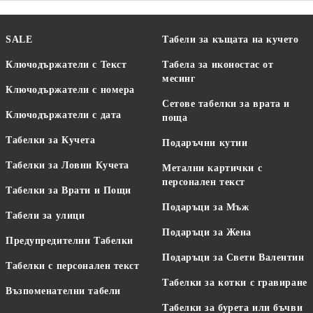
SALE
Табели за къщата на кучето
Ключодържатели с Текст
Табела за иконостас от
месинг
Ключодържатели с номера
Сетове табелки за врата и
Ключодържатели с дата
поща
Табелки за Кучета
Подаръчни кутии
Табелки за Ловни Кучета
Метални картички с
персонален текст
Табелки за Врати и Пощи
Подаръци за Мъж
Табели за улици
Подаръци за Жена
Предупредителни Табелки
Подаръци за Свети Валентин
Табелки с персонален текст
Табелки за котки с гравиране
Възпоменателни табели
Табелки за бурета или бъчви