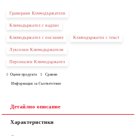
Гравирани Ключодържатели
Ключодържател с надпис
Съгласен съм с
Политиката за лични данни
Ключодържател с послание
Ключодържател с текст
Ние ще се свържем с вас в рамките на работния ден.
Луксозни Ключодържатели
Персонален Ключодържател
Оцени продукта
Сравни
Информация за Съответствие
Детайлно описание
Характеристики