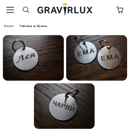
Начало
Табелки за Кучета