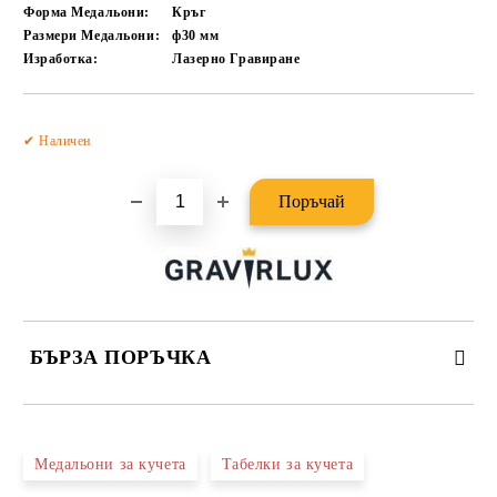
Форма Медальони:
Кръг
Размери Медальони:
ф30
мм
Изработка:
Лазерно Гравиране
Добави в желани
✔ Наличен
БЪРЗА ПОРЪЧКА
САМО ПОПЪЛНЕТЕ 2 ПОЛЕТА
Медальони за кучета
Табелки за кучета