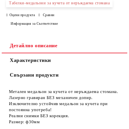
Табелки-медальони за кучета от неръждаема стомана
Съгласен съм с
Политиката за лични данни
Оцени продукта
Сравни
Ние ще се свържем с вас в рамките на работния ден.
Информация за Съответствие
Детайлно описание
Характеристики
Свързани продукти
Метален медальон за кучета от неръждаема стомана.
Лазерно гравиран БЕЗ механичен допир.
Изключително устойчив медальон за кучета при
постоянна употреба!
Реални снимки БЕЗ корекция.
Размер: ф30мм