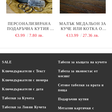
ПЕРСОНАЛИЗИРАНА
МАЛЪК МЕДАЛЬОН ЗА
ПОДАРЪЧНА КУТИЯ -
КУЧЕ ИЛИ КОТКА ОТ
ДОБАВИ КЪМ
СТОМАНА МОДЕЛ М54
€3.99
7.80 лв.
€13.99
27.36 лв.
ПОРЪЧКАТА!
SALE
Табели за къщата на кучето
Ключодържатели с Текст
Табела за иконостас от
месинг
Ключодържатели с номера
Сетове табелки за врата и
Ключодържатели с дата
поща
Табелки за Кучета
Подаръчни кутии
Табелки за Ловни Кучета
Метални картички с