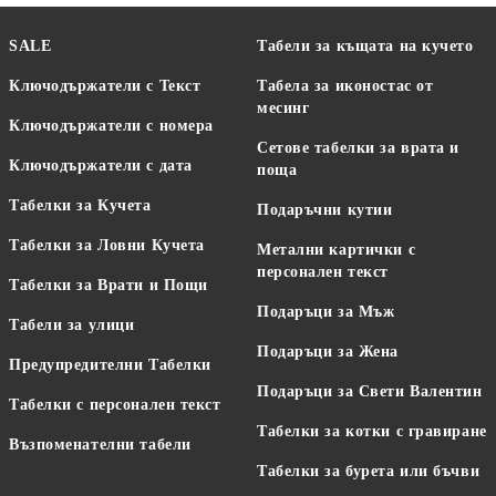
SALE
Табели за къщата на кучето
Ключодържатели с Текст
Табела за иконостас от
месинг
Ключодържатели с номера
Сетове табелки за врата и
Ключодържатели с дата
поща
Табелки за Кучета
Подаръчни кутии
Табелки за Ловни Кучета
Метални картички с
персонален текст
Табелки за Врати и Пощи
Подаръци за Мъж
Табели за улици
Подаръци за Жена
Предупредителни Табелки
Подаръци за Свети Валентин
Табелки с персонален текст
Табелки за котки с гравиране
Възпоменателни табели
Табелки за бурета или бъчви